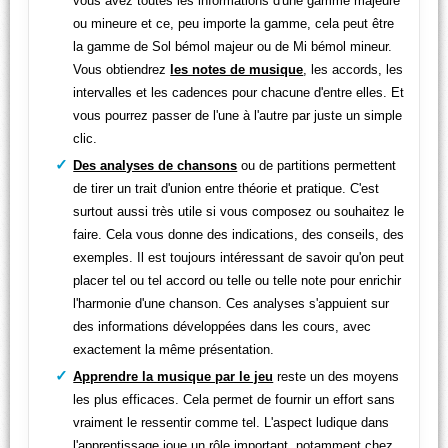
vous avez toutes les informations d'une gamme majeure
ou mineure et ce, peu importe la gamme, cela peut être
la gamme de Sol bémol majeur ou de Mi bémol mineur.
Vous obtiendrez
les notes de musique
, les accords, les
intervalles et les cadences pour chacune d'entre elles. Et
vous pourrez passer de l'une à l'autre par juste un simple
clic.
Des analyses de chansons
ou de partitions permettent
de tirer un trait d'union entre théorie et pratique. C'est
surtout aussi très utile si vous composez ou souhaitez le
faire. Cela vous donne des indications, des conseils, des
exemples. Il est toujours intéressant de savoir qu'on peut
placer tel ou tel accord ou telle ou telle note pour enrichir
l'harmonie d'une chanson. Ces analyses s'appuient sur
des informations développées dans les cours, avec
exactement la même présentation.
Apprendre la musique par le jeu
reste un des moyens
les plus efficaces. Cela permet de fournir un effort sans
vraiment le ressentir comme tel. L'aspect ludique dans
l'apprentissage joue un rôle important, notamment chez