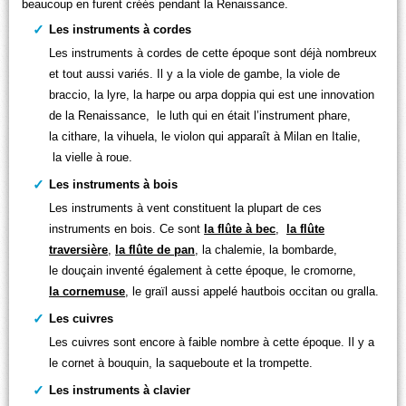
beaucoup en furent créés pendant la Renaissance.
Les instruments à cordes
Les instruments à cordes de cette époque sont déjà nombreux
et tout aussi variés. Il y a la viole de gambe, la viole de
braccio, la lyre, la harpe ou arpa doppia qui est une innovation
de la Renaissance, le luth qui en était l’instrument phare,
la cithare, la vihuela, le violon qui apparaît à Milan en Italie,
la vielle à roue.
Les instruments à bois
Les instruments à vent constituent la plupart de ces
instruments en bois. Ce sont
la flûte à bec
,
la flûte
traversière
,
la flûte de pan
, la chalemie, la bombarde,
le douçain inventé également à cette époque, le cromorne,
la cornemuse
, le graïl aussi appelé hautbois occitan ou gralla.
Les cuivres
Les cuivres sont encore à faible nombre à cette époque. Il y a
le cornet à bouquin, la saqueboute et la trompette.
Les instruments à clavier