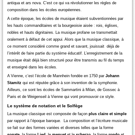
antiqua et ars nova. C’est ce qui va révolutionner les règles de
composition dans les écoles européennes.
A cette époque, les écoles de musique étaient subventionnées par
les hauts commanditaires et la bourgeoisie aisée : rois, églises,
nobles et hauts dignitaires. La musique profane se transmettait
oralement à défaut de cet appui. Alors que la musique classique, à
ce moment considéré comme grand et savant, jouissait déjà de
l’intérêt de faire partie du système éducatif. L’enregistrement de la
musique était déjà bien structuré pour être transmis au fil du temps
et enseigné dans les écoles.
A Vienne, c’est l’école de Mannhein fondée en 1750 par
Johann
Stamitz
qui est réputée grâce à son invention de la symphonie.
Ailleurs, ce sont les écoles de Sammartini à Milan, de Gossec à
Paris et de Weigenseil à Vienne qui vont promouvoir ce style.
Le système de notation et le Solfège
La musique classique est composée de façon
plus claire et simple
par rapport à l’époque baroque. La composition et l’écriture musicale
se fait sur des formes variées et diverses telles que la forme
sonate
, la forme
Lied
, le
menuet
et le
scherzo
, la forme
rondo
et,