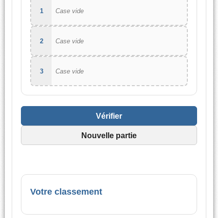
1
Case vide
2
Case vide
3
Case vide
Vérifier
Nouvelle partie
Votre classement