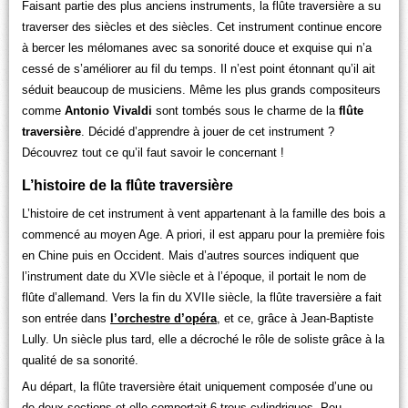
Faisant partie des plus anciens instruments, la flûte traversière a su
traverser des siècles et des siècles. Cet instrument continue encore
à bercer les mélomanes avec sa sonorité douce et exquise qui n’a
cessé de s’améliorer au fil du temps. Il n’est point étonnant qu’il ait
séduit beaucoup de musiciens. Même les plus grands compositeurs
comme
Antonio Vivaldi
sont tombés sous le charme de la
flûte
traversière
. Décidé d’apprendre à jouer de cet instrument ?
Découvrez tout ce qu’il faut savoir le concernant !
L’histoire de la flûte traversière
L’histoire de cet instrument à vent appartenant à la famille des bois a
commencé au moyen Age. A priori, il est apparu pour la première fois
en Chine puis en Occident. Mais d’autres sources indiquent que
l’instrument date du XVIe siècle et à l’époque, il portait le nom de
flûte d’allemand. Vers la fin du XVIIe siècle, la flûte traversière a fait
son entrée dans
l’orchestre d’opéra
, et ce, grâce à Jean-Baptiste
Lully. Un siècle plus tard, elle a décroché le rôle de soliste grâce à la
qualité de sa sonorité.
Au départ, la flûte traversière était uniquement composée d’une ou
de deux sections et elle comportait 6 trous cylindriques. Peu