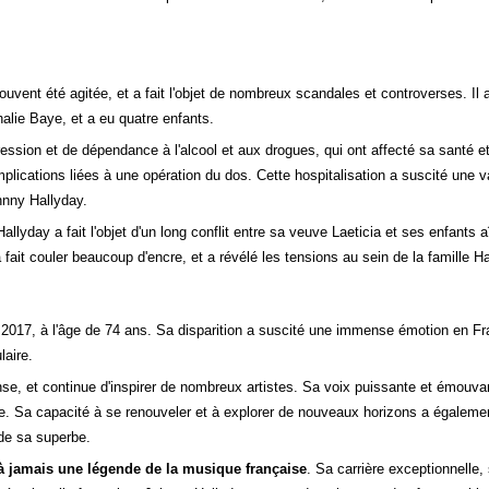
uvent été agitée, et a fait l'objet de nombreux scandales et controverses. Il
halie Baye, et a eu quatre enfants.
ssion et de dépendance à l'alcool et aux drogues, qui ont affecté sa santé et s
plications liées à une opération du dos. Cette hospitalisation a suscité une 
hnny Hallyday.
allyday a fait l'objet d'un long conflit entre sa veuve Laeticia et ses enfants 
 fait couler beaucoup d'encre, et a révélé les tensions au sein de la famille Ha
017, à l'âge de 74 ans. Sa disparition a suscité une immense émotion en Fr
laire.
nse, et continue d'inspirer de nombreux artistes. Sa voix puissante et émouv
e. Sa capacité à se renouveler et à explorer de nouveaux horizons a également f
de sa superbe.
à jamais une légende de la musique française
. Sa carrière exceptionnelle,