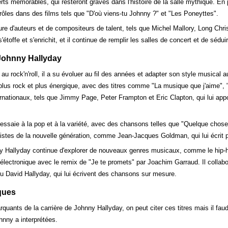
rts mémorables, qui resteront gravés dans l'histoire de la salle mythique. En p
rôles dans des films tels que "D'où viens-tu Johnny ?" et "Les Poneyttes".
re d'auteurs et de compositeurs de talent, tels que Michel Mallory, Long Chris
offe et s'enrichit, et il continue de remplir les salles de concert et de séduir
 Johnny Hallyday
au rock'n'roll, il a su évoluer au fil des années et adapter son style musical
plus rock et plus énergique, avec des titres comme "La musique que j'aime", "J
rnationaux, tels que Jimmy Page, Peter Frampton et Eric Clapton, qui lui app
s'essaie à la pop et à la variété, avec des chansons telles que "Quelque chos
rtistes de la nouvelle génération, comme Jean-Jacques Goldman, qui lui écrit p
 Hallyday continue d'explorer de nouveaux genres musicaux, comme le hip-h
électronique avec le remix de "Je te promets" par Joachim Garraud. Il collabo
u David Hallyday, qui lui écrivent des chansons sur mesure.
ques
uants de la carrière de Johnny Hallyday, on peut citer ces titres mais il fau
nny a interprétées.