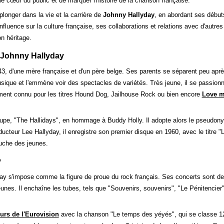
le cœur du public et de marquer l'histoire de la chanson française.
longer dans la vie et la carrière de
Johnny Hallyday
, en abordant ses débuts
ence sur la culture française, ses collaborations et relations avec d'autres a
on héritage.
e Johnny Hallyday
3, d'une mère française et d'un père belge. Ses parents se séparent peu aprè
a musique et l'emmène voir des spectacles de variétés. Très jeune, il se passionne
mment connu pour les titres Hound Dog, Jailhouse Rock ou bien encore
Love m
roupe, "The Hallidays", en hommage à Buddy Holly. Il adopte alors le pseudon
cteur Lee Hallyday, il enregistre son premier disque en 1960, avec le titre "L
luche des jeunes.
y
 s'impose comme la figure de proue du rock français. Ses concerts sont des
eunes. Il enchaîne les tubes, tels que "Souvenirs, souvenirs", "Le Pénitencier"
urs de l'Eurovision
avec la chanson "Le temps des yéyés", qui se classe 12