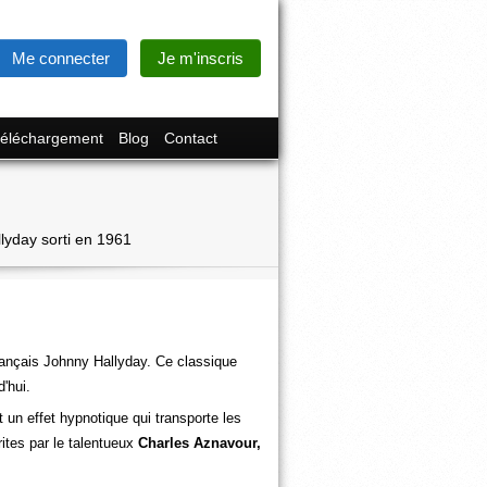
Me connecter
Je m'inscris
éléchargement
Blog
Contact
llyday sorti en 1961
ançais Johnny Hallyday. Ce classique
'hui.
 un effet hypnotique qui transporte les
ites par le talentueux
Charles Aznavour,