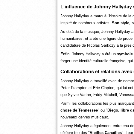
L'influence de Johnny Hallyday s
Johnny Hallyday a marqué l'histoire de la ch
inspiré de nombreux artistes.
Son style, 
Au-delà de la musique, Johnny Hallyday a é
humanitaires, et a été une figure de proue
candidature de Nicolas Sarkozy à la prési
Enfin, Johnny Hallyday a été un
symbole d
forger une identité culturelle française, qu
Collaborations et relations avec 
Johnny Hallyday a travaillé avec de nombre
Peter Frampton et Eric Clapton, qui lui o
que Sylvie Vartan, Eddy Mitchell, Vanessa
Parmi les collaborations les plus marquante
chose de Tennessee
" ou "
Diego,
libre d
nouveaux genres musicaux.
Johnny Hallyday a également entretenu des
célèbre trio des "
Vieilles Canailles
". Leur