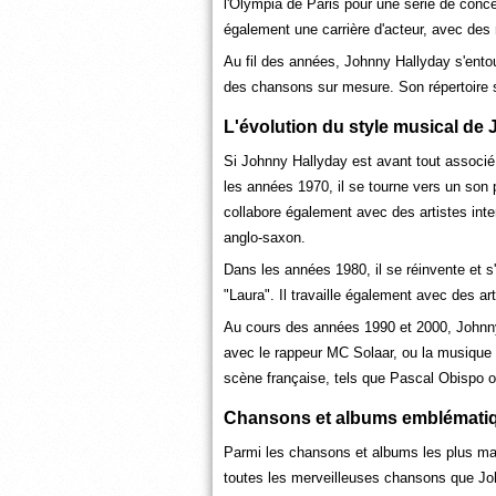
l'Olympia de Paris pour une série de conce
également une carrière d'acteur, avec des 
Au fil des années, Johnny Hallyday s'entou
des chansons sur mesure. Son répertoire s'ét
L'évolution du style musical de
Si Johnny Hallyday est avant tout associé 
les années 1970, il se tourne vers un son 
collabore également avec des artistes inte
anglo-saxon.
Dans les années 1980, il se réinvente et 
"Laura". Il travaille également avec des a
Au cours des années 1990 et 2000, Johnny
avec le rappeur MC Solaar, ou la musique 
scène française, tels que Pascal Obispo o
Chansons et albums emblémati
Parmi les chansons et albums les plus marq
toutes les merveilleuses chansons que Joh