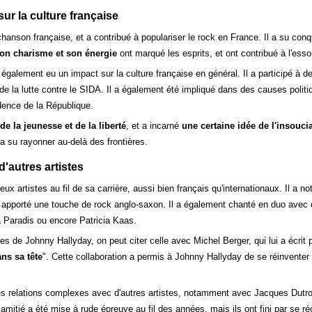
ur la culture française
anson française, et a contribué à populariser le rock en France. Il a su conquér
son charisme et son énergie
ont marqué les esprits, et ont contribué à l'ess
galement eu un impact sur la culture française en général. Il a participé à 
 de la lutte contre le SIDA. Il a également été impliqué dans des causes politi
dence de la République.
e la jeunesse et de la liberté
, et a incarné
une certaine idée de l'insoucia
i a su rayonner au-delà des frontières.
d'autres artistes
ux artistes au fil de sa carrière, aussi bien français qu'internationaux. Il 
nt apporté une touche de rock anglo-saxon. Il a également chanté en duo avec 
 Paradis ou encore Patricia Kaas.
s de Johnny Hallyday, on peut citer celle avec Michel Berger, qui lui a écrit 
ans sa tête
". Cette collaboration a permis à Johnny Hallyday de se réinventer 
 relations complexes avec d'autres artistes, notamment avec Jacques Dutronc
 amitié a été mise à rude épreuve au fil des années, mais ils ont fini par se r