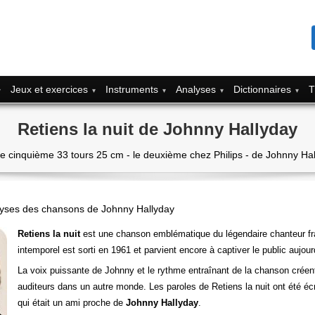
Jeux et exercices
Instruments
Analyses
Dictionnaires
T
Retiens la nuit de Johnny Hallyday
 le cinquième 33 tours 25 cm - le deuxième chez Philips - de Johnny Ha
yses des chansons de Johnny Hallyday
Retiens la nuit
est une chanson emblématique du légendaire chanteur fr
intemporel est sorti en 1961 et parvient encore à captiver le public aujourd
La voix puissante de Johnny et le rythme entraînant de la chanson créent
auditeurs dans un autre monde. Les paroles de Retiens la nuit ont été écr
qui était un ami proche de
Johnny Hallyday
.