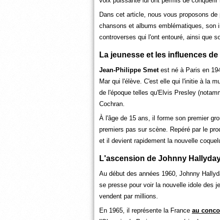
voix puissante lui ont permis de conquérir 
Dans cet article, nous vous proposons de p
chansons et albums emblématiques, son influ
controverses qui l'ont entouré, ainsi que s
La jeunesse et les influences d
Jean-Philippe Smet
est né à Paris en 194
Mar qui l'élève. C'est elle qui l'initie à l
de l'époque telles qu'Elvis Presley (nota
Cochran.
À l'âge de 15 ans, il forme son premier g
premiers pas sur scène. Repéré par le produ
et il devient rapidement la nouvelle coque
L'ascension de Johnny Hallyda
Au début des années 1960, Johnny Hallyday
se presse pour voir la nouvelle idole des j
vendent par millions.
En 1965, il représente la France
au conco