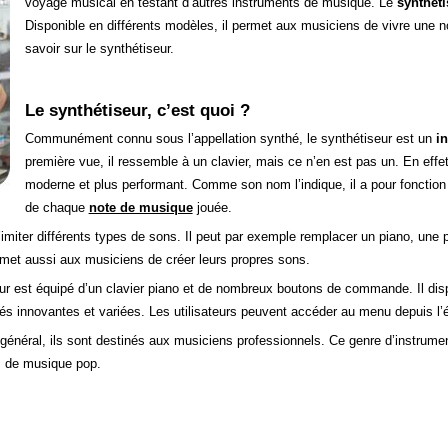
voyage musical en testant d’autres instruments de musique. Le
synthéti
Disponible en différents modèles, il permet aux musiciens de vivre une no
savoir sur le synthétiseur.
Le synthétiseur, c’est quoi ?
Communément connu sous l’appellation synthé, le synthétiseur est un
i
première vue, il ressemble à un clavier, mais ce n’en est pas un. En effe
moderne et plus performant. Comme son nom l’indique, il a pour fonction
de chaque
note de musique
jouée.
r d’imiter différents types de sons. Il peut par exemple remplacer un piano, u
ermet aussi aux musiciens de créer leurs propres sons.
iseur est équipé d’un clavier piano et de nombreux boutons de commande. Il d
s innovantes et variées. Les utilisateurs peuvent accéder au menu depuis l’éc
général, ils sont destinés aux musiciens professionnels. Ce genre d’instrument
rs de musique pop.