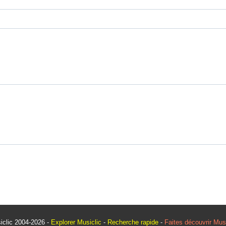
iclic 2004-
2026
-
Explorer Musiclic
-
Recherche rapide
-
Faites découvrir Musi