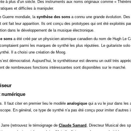
onte à plus d’un siècle. Des instruments aux noms originaux comme « Thérémi
ratiques et difficiles à manipuler.
e Guerre mondiale, la
synthèse des sons
a connu une grande évolution. Des 
nt fait leur apparition. Ils ont conçu des prototypes qui ont été exploités par
ution dans le développement de la musique électronique.
de sons
a été créé par un physicien atomique canadien du nom de Hugh Le Ca
comptaient parmi les marques de synthé les plus réputées. Le guitariste solo 
ynthé. Il a choisi une création de Moog.
 s’est démocratisé. Aujourd’hui, le synthétiseur est devenu un outil très appr
rent de nombreuses fonctions intéressantes sont disponibles sur le marché.
iseur
t numérique
. Il faut citer en premier lieu le modèle
analogique
qui a vu le jour dans les
loscope. En général, ce type de synthé n’a pas été conçu pour imiter d’autres i
Jarre (retrouvez le témoignage de
Claude Samard
, Directeur Musical des s