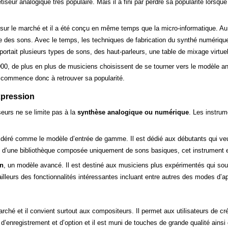
seur analogique très populaire. Mais il a fini par perdre sa popularité lorsque
sur le marché et il a été conçu en même temps que la micro-informatique. Au dé
 des sons. Avec le temps, les techniques de fabrication du synthé numérique 
ortait plusieurs types de sons, des haut-parleurs, une table de mixage virtuel
00, de plus en plus de musiciens choisissent de se tourner vers le modèle an
e
commence donc à retrouver sa popularité.
xpression
iseurs ne se limite pas à la
synthèse analogique ou numérique
. Les instru
idéré comme le modèle d’entrée de gamme. Il est dédié aux débutants qui veu
é d’une bibliothèque composée uniquement de sons basiques, cet instrument es
on
, un modèle avancé. Il est destiné aux musiciens plus expérimentés qui sou
illeurs des fonctionnalités intéressantes incluant entre autres des modes d’a
rché et il convient surtout aux compositeurs. Il permet aux utilisateurs de cr
’enregistrement et d’option et il est muni de touches de grande qualité ainsi 