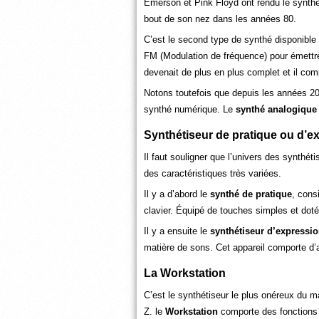
Emerson et Pink Floyd ont rendu le synthéti
bout de son nez dans les années 80.
C’est le second type de synthé disponible 
FM (Modulation de fréquence) pour émettre
devenait de plus en plus complet et il comp
Notons toutefois que depuis les années 20
synthé numérique. Le
synthé analogiqu
Synthétiseur de pratique ou d’e
Il faut souligner que l’univers des synthét
des caractéristiques très variées.
Il y a d’abord le
synthé de pratique
, cons
clavier. Équipé de touches simples et dot
Il y a ensuite le
synthétiseur d’expressi
matière de sons. Cet appareil comporte d’a
La Workstation
C’est le synthétiseur le plus onéreux du ma
Z. le
Workstation
comporte des fonctions d