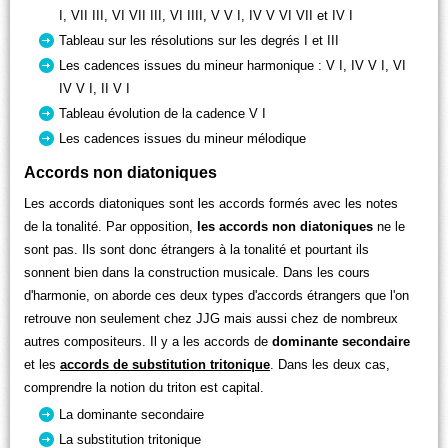
I, VII III, VI VII III, VI IIII, V V I, IV V VI VII et IV I
Tableau sur les résolutions sur les degrés I et III
Les cadences issues du mineur harmonique : V I, IV V I, VI
IV V I, II V I
Tableau évolution de la cadence V I
Les cadences issues du mineur mélodique
Accords non diatoniques
Les accords diatoniques sont les accords formés avec les notes
de la tonalité. Par opposition,
les accords non diatoniques
ne le
sont pas. Ils sont donc étrangers à la tonalité et pourtant ils
sonnent bien dans la construction musicale. Dans les cours
d'harmonie, on aborde ces deux types d'accords étrangers que l'on
retrouve non seulement chez JJG mais aussi chez de nombreux
autres compositeurs. Il y a les accords de
dominante secondaire
et les
accords de substitution tritonique
. Dans les deux cas,
comprendre la notion du triton est capital.
La dominante secondaire
La substitution tritonique