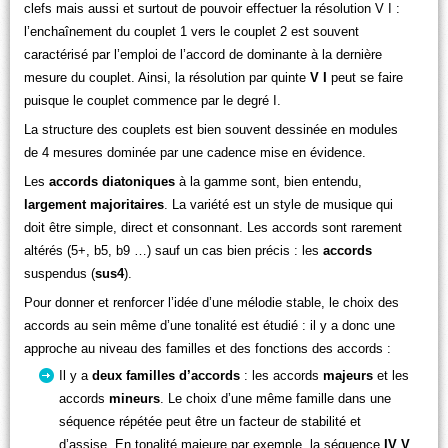
clefs mais aussi et surtout de pouvoir effectuer la résolution V I :
l’enchaînement du couplet 1 vers le couplet 2 est souvent
caractérisé par l’emploi de l’accord de dominante à la dernière
mesure du couplet. Ainsi, la résolution par quinte
V I
peut se faire
puisque le couplet commence par le degré I.
La structure des couplets est bien souvent dessinée en modules
de 4 mesures dominée par une cadence mise en évidence.
Les
accords diatoniques
à la gamme sont, bien entendu,
largement majoritaires
. La variété est un style de musique qui
doit être simple, direct et consonnant. Les accords sont rarement
altérés (5+, b5, b9 …) sauf un cas bien précis : les
accords
suspendus (
sus4
).
Pour donner et renforcer l’idée d’une mélodie stable, le choix des
accords au sein même d’une tonalité est étudié : il y a donc une
approche au niveau des familles et des fonctions des accords :
Il y a
deux familles d’accords
: les accords
majeurs
et les
accords
mineurs
. Le choix d’une même famille dans une
séquence répétée peut être un facteur de stabilité et
d’assise. En tonalité majeure par exemple, la séquence
IV V