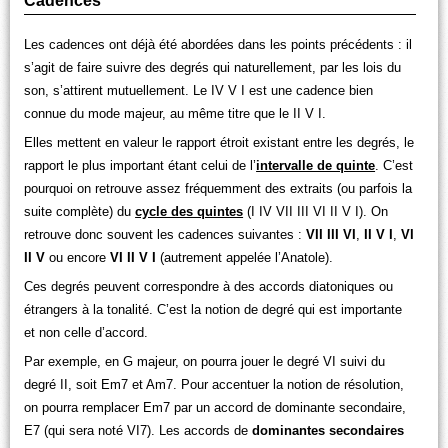
Cadences
Les cadences ont déjà été abordées dans les points précédents : il
s’agit de faire suivre des degrés qui naturellement, par les lois du
son, s’attirent mutuellement. Le IV V I est une cadence bien
connue du mode majeur, au même titre que le II V I.
Elles mettent en valeur le rapport étroit existant entre les degrés, le
rapport le plus important étant celui de l’
intervalle de quinte
. C’est
pourquoi on retrouve assez fréquemment des extraits (ou parfois la
suite complète) du
cycle des quintes
(I IV VII III VI II V I). On
retrouve donc souvent les cadences suivantes :
VII III VI
,
II V I
,
VI
II V
ou encore
VI II V I
(autrement appelée l’Anatole).
Ces degrés peuvent correspondre à des accords diatoniques ou
étrangers à la tonalité. C’est la notion de degré qui est importante
et non celle d’accord.
Par exemple, en G majeur, on pourra jouer le degré VI suivi du
degré II, soit Em7 et Am7. Pour accentuer la notion de résolution,
on pourra remplacer Em7 par un accord de dominante secondaire,
E7 (qui sera noté VI7). Les accords de
dominantes secondaires